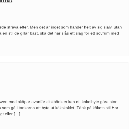
orde sträva efter. Men det är inget som händer helt av sig själv, utan
en stil de gillar bäst, ska det här slås ett slag för ett sovrum med
et. Även med skåpar ovanför diskbänken kan ett kakelbyte göra stor
n som gå i tankarna att byta ut kökskaklet. Tänk på kökets stil Har
gt eller […]