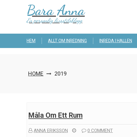
Skip
Bara Anna
to
content
En personlig livsstilsblogg
HEM
ALLT OM INREDNING
INREDA I HALLEN
HOME
2019
Måla Om Ett Rum
ANNA ERIKSSON
0 COMMENT