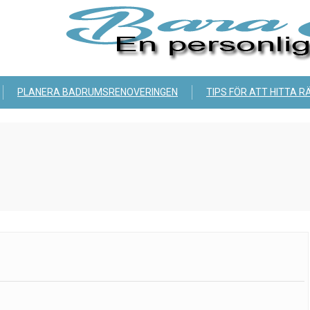
PLANERA BADRUMSRENOVERINGEN
TIPS FÖR ATT HITTA R