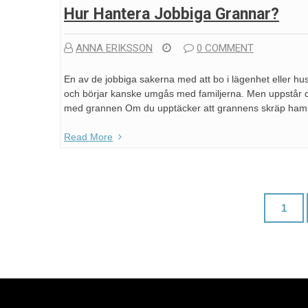
Hur Hantera Jobbiga Grannar?
ANNA ERIKSSON
0 COMMENT
En av de jobbiga sakerna med att bo i lägenhet eller hu
och börjar kanske umgås med familjerna. Men uppstår de
med grannen Om du upptäcker att grannens skräp hamn
Read More
Inläggsnavigering
1