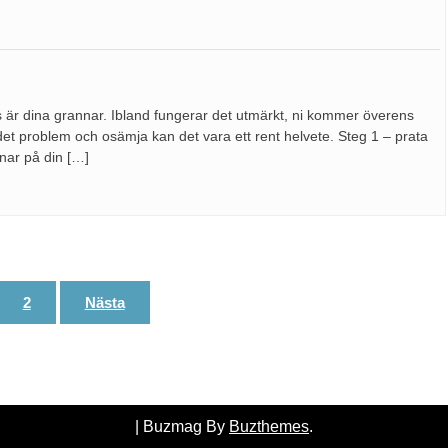
s är dina grannar. Ibland fungerar det utmärkt, ni kommer överens
t problem och osämja kan det vara ett rent helvete. Steg 1 – prata
ar på din […]
2
Nästa
|
Buzmag By
Buzthemes
.