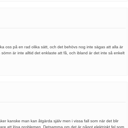
erka oss på en rad olika sätt, och det behövs nog inte sägas att alla är
ömn är inte alltid det enklaste att få, och ibland är det inte så enkelt
aker kanske man kan åtgärda själv men i vissa fall som när det blir
rare att lösa problemen. Detsamma om det är något elektriskt fel som