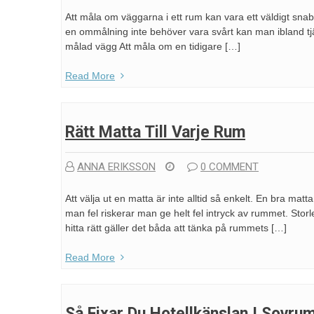
Att måla om väggarna i ett rum kan vara ett väldigt snab
en ommålning inte behöver vara svårt kan man ibland tjän
målad vägg Att måla om en tidigare […]
Read More
Rätt Matta Till Varje Rum
ANNA ERIKSSON
0 COMMENT
Att välja ut en matta är inte alltid så enkelt. En bra m
man fel riskerar man ge helt fel intryck av rummet. Storle
hitta rätt gäller det båda att tänka på rummets […]
Read More
Så Fixar Du Hotellkänslan I Sovru