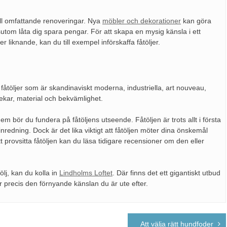
 till omfattande renoveringar. Nya
möbler och dekorationer
kan göra
sutom låta dig spara pengar. För att skapa en mysig känsla i ett
r liknande, kan du till exempel införskaffa fåtöljer.
ns fåtöljer som är skandinaviskt moderna, industriella, art nouveau,
lekar, material och bekvämlighet.
hem bör du fundera på fåtöljens utseende. Fåtöljen är trots allt i första
redning. Dock är det lika viktigt att fåtöljen möter dina önskemål
 provsitta fåtöljen kan du läsa tidigare recensioner om den eller
ölj, kan du kolla in
Lindholms Loftet
. Där finns det ett gigantiskt utbud
r precis den förnyande känslan du är ute efter.
Att välja rätt hundfoder