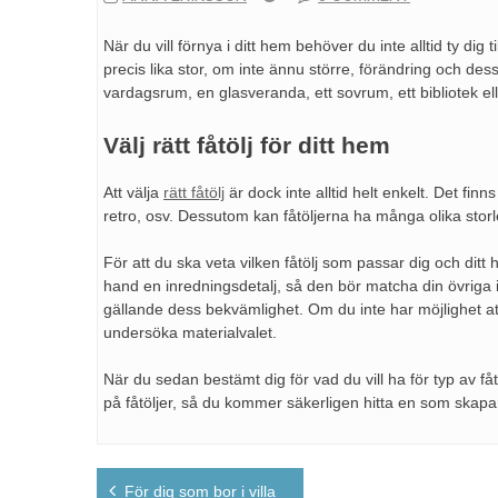
När du vill förnya i ditt hem behöver du inte alltid ty dig
precis lika stor, om inte ännu större, förändring och des
vardagsrum, en glasveranda, ett sovrum, ett bibliotek elle
Välj rätt fåtölj för ditt hem
Att välja
rätt fåtölj
är dock inte alltid helt enkelt. Det fin
retro, osv. Dessutom kan fåtöljerna ha många olika stor
För att du ska veta vilken fåtölj som passar dig och ditt 
hand en inredningsdetalj, så den bör matcha din övriga in
gällande dess bekvämlighet. Om du inte har möjlighet att
undersöka materialvalet.
När du sedan bestämt dig för vad du vill ha för typ av fåt
på fåtöljer, så du kommer säkerligen hitta en som skapa
Inläggsnavigering
För dig som bor i villa