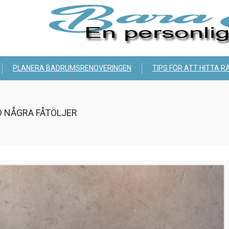
PLANERA BADRUMSRENOVERINGEN
TIPS FÖR ATT HITTA R
 NÅGRA FÅTÖLJER