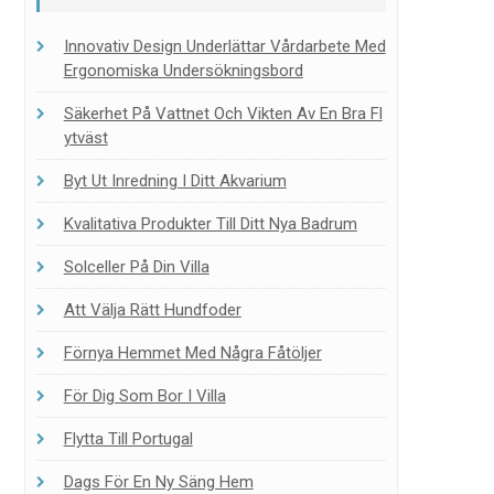
Innovativ Design Underlättar Vårdarbete Med
Ergonomiska Undersökningsbord
Säkerhet På Vattnet Och Vikten Av En Bra Fl
Ytväst
Byt Ut Inredning I Ditt Akvarium
Kvalitativa Produkter Till Ditt Nya Badrum
Solceller På Din Villa
Att Välja Rätt Hundfoder
Förnya Hemmet Med Några Fåtöljer
För Dig Som Bor I Villa
Flytta Till Portugal
Dags För En Ny Säng Hem