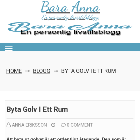
Bara Anna
Skip
to
content
En personlig livsstilsblogg
HOME
BLOGG
BYTA GOLV I ETT RUM
➞
Byta Golv I Ett Rum
ANNA ERIKSSON
0 COMMENT
Att byta ut golvet är ett ordentligt åtagande. Den som är