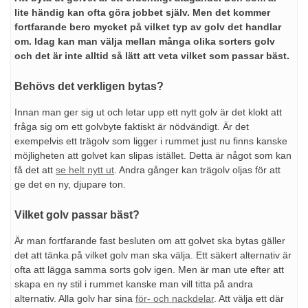
lite händig kan ofta göra jobbet själv. Men det kommer
fortfarande bero mycket på vilket typ av golv det handlar
om. Idag kan man välja mellan många olika sorters golv
och det är inte alltid så lätt att veta vilket som passar bäst.
Behövs det verkligen bytas?
Innan man ger sig ut och letar upp ett nytt golv är det klokt att
fråga sig om ett golvbyte faktiskt är nödvändigt. Är det
exempelvis ett trägolv som ligger i rummet just nu finns kanske
möjligheten att golvet kan slipas istället. Detta är något som kan
få det att
se helt nytt ut
. Andra gånger kan trägolv oljas för att
ge det en ny, djupare ton.
Vilket golv passar bäst?
Är man fortfarande fast besluten om att golvet ska bytas gäller
det att tänka på vilket golv man ska välja. Ett säkert alternativ är
ofta att lägga samma sorts golv igen. Men är man ute efter att
skapa en ny stil i rummet kanske man vill titta på andra
alternativ. Alla golv har sina
för- och nackdelar
. Att välja ett där