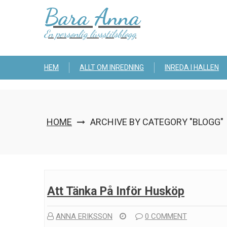
Skip
Bara Anna
to
content
En personlig livsstilsblogg
HEM
ALLT OM INREDNING
INREDA I HALLEN
HOME
ARCHIVE BY CATEGORY "BLOGG"
Att Tänka På Inför Husköp
ANNA ERIKSSON
0 COMMENT